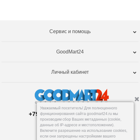
Сервис и помощь
GoodMart24
Личный кабинет
Уважаемый посетитель! Для полноценного
+79120359762, +79120359761
функционирования сайта goodmart24.ru мы
Пункт выдачи:
производим сбор Ваших метаданных (cookie,
Пермь
,
Бригадирская, 16
данные об IP-адресе и местоположении).
Пн-Пт: 9-18:30, Сб: 10-16, Вс: вых.
Включите разрешение на использоание cookies,
info@goodmart24.ru
если они запрещены настройками вашего