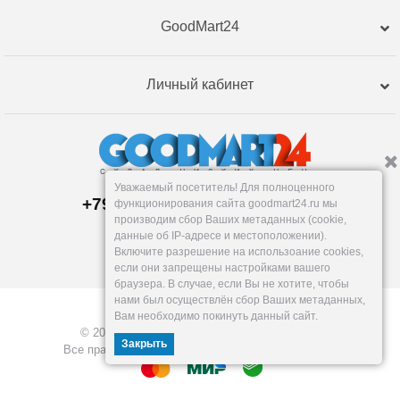
GoodMart24
Личный кабинет
Уважаемый посетитель! Для полноценного
+79120359762, +79120359761
функционирования сайта goodmart24.ru мы
Пункт выдачи:
производим сбор Ваших метаданных (cookie,
Пермь
,
Бригадирская, 16
данные об IP-адресе и местоположении).
Пн-Пт: 9-18:30, Сб: 10-16, Вс: вых.
Включите разрешение на использоание cookies,
info@goodmart24.ru
если они запрещены настройками вашего
браузера. В случае, если Вы не хотите, чтобы
нами был осуществлён сбор Ваших метаданных,
Вам необходимо покинуть данный сайт.
© 2026, GoodMart24.ru — Склад низких цен.
Закрыть
Все права защищены. Разработка —
VOID MEDIA