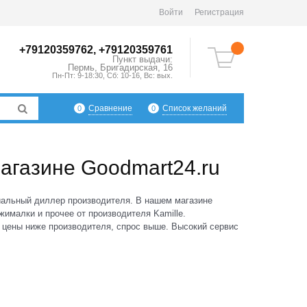
Войти
Регистрация
+79120359762, +79120359761
Пункт выдачи:
Пермь
,
Бригадирская, 16
Пн-Пт: 9-18:30, Сб: 10-16, Вс: вых.
Сравнение
Список желаний
0
0
магазине Goodmart24.ru
иальный диллер производителя. В нашем магазине
ималки и прочее от производителя Kamille.
 цены ниже производителя, спрос выше. Высокий сервис