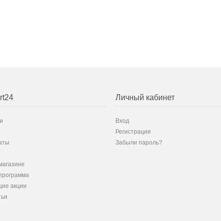
rt24
Личный кабинет
и
Вход
Регистрация
аты
Забыли пароль?
магазине
программа
ие акции
тьи