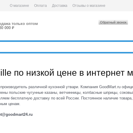
О магазине
Оплата
Доставка
Отзывы о магазине
Обратный звонок
одажа только оптом
30 000 ₽
lle по низкой цене в интернет 
производитель различной кухонной утвари. Компания GoodMart.ru офиц
ены польские чугунные казаны, ветчинницы, колбасные шприцы, соковыж
яем бесплатную доставку по всей России. Постоянное наличие товара,
пным ценам.
pt@goodmart24.ru