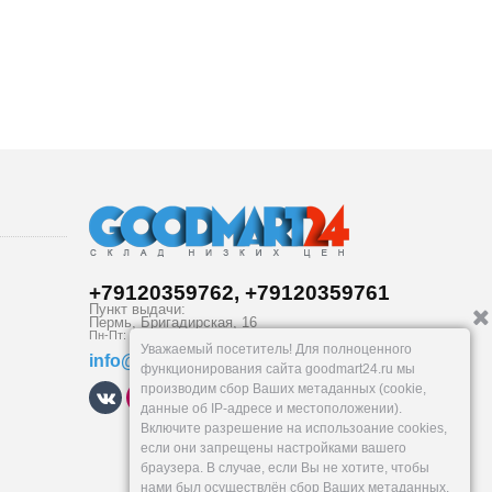
+79120359762, +79120359761
Пункт выдачи:
Пермь
,
Бригадирская, 16
Пн-Пт: 9-18:30, Сб: 10-16, Вс: вых.
Уважаемый посетитель! Для полноценного
info@goodmart24.ru
функционирования сайта goodmart24.ru мы
производим сбор Ваших метаданных (cookie,
данные об IP-адресе и местоположении).
Включите разрешение на использоание cookies,
если они запрещены настройками вашего
браузера. В случае, если Вы не хотите, чтобы
нами был осуществлён сбор Ваших метаданных,