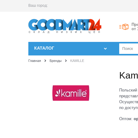
Ваш город:
Пр
от 
КАТАЛОГ
Главная
Бренды
KAMILLE
Kami
Польский 
представл
Осуществл
по досту
Оптом:
o