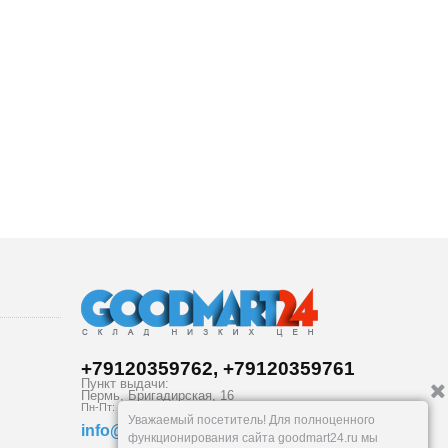
+79120359762, +79120359761
Пункт выдачи:
Пермь
,
Бригадирская, 16
Пн-Пт: 9-18:30, Сб: 10-16, Вс: вых.
Уважаемый посетитель! Для полноценного
info@goodmart24.ru
функционирования сайта goodmart24.ru мы