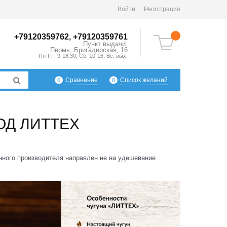
Войти
Регистрация
+79120359762, +79120359761
Пункт выдачи:
Пермь
,
Бригадирская, 16
Пн-Пт: 9-18:30, Сб: 10-16, Вс: вых.
Сравнение
Список желаний
0
0
ОД ЛИТТЕХ
нного производителя направлен не на удешевение