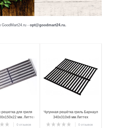
 GoodMart24.ru -
opt@goodmart24.ru.
4
я решетка для гриля
Чугунная решётка гриль Барнаул
00х150х22 мм. Литтех
340х310х8 мм Литтех
0 отзывов
0 отзывов