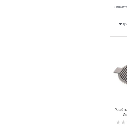
Свяжите
До
5
Решётка
Ло