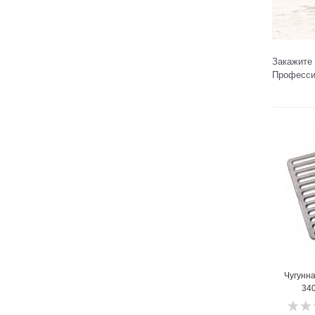
Закажите 
Професси
1
Чугунна
340