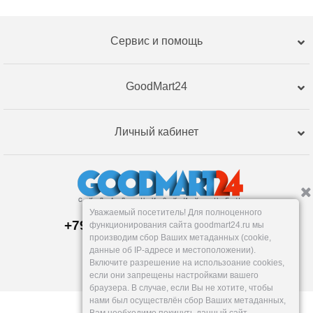
Сервис и помощь
GoodMart24
Личный кабинет
Уважаемый посетитель! Для полноценного
+79120359762, +79120359761
функционирования сайта goodmart24.ru мы
Пункт выдачи:
производим сбор Ваших метаданных (cookie,
Пермь
,
Бригадирская, 16
данные об IP-адресе и местоположении).
Пн-Пт: 9-18:30, Сб: 10-16, Вс: вых.
Включите разрешение на использоание cookies,
info@goodmart24.ru
если они запрещены настройками вашего
браузера. В случае, если Вы не хотите, чтобы
нами был осуществлён сбор Ваших метаданных,