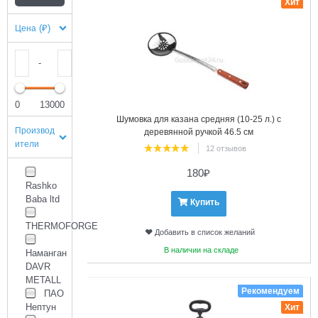
Хит
(₽)
Цена
-
0
13000
Шумовка для казана средняя (10-25 л.) с
Производ
деревянной ручкой 46.5 см
ители
12 отзывов
180
₽
Rashko
Baba ltd
Купить
THERMOFORGE
Добавить в список желаний
В наличии на складе
Наманган
DAVR
2
METALL
Рекомендуем
ПАО
Нептун
Хит