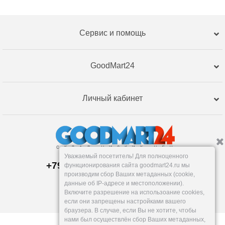
Сервис и помощь
GoodMart24
Личный кабинет
Уважаемый посетитель! Для полноценного
+79120359762, +79120359761
функционирования сайта goodmart24.ru мы
Пункт выдачи:
производим сбор Ваших метаданных (cookie,
Пермь
,
Бригадирская, 16
данные об IP-адресе и местоположении).
Пн-Пт: 9-18:30, Сб: 10-16, Вс: вых.
Включите разрешение на использоание cookies,
info@goodmart24.ru
если они запрещены настройками вашего
браузера. В случае, если Вы не хотите, чтобы
нами был осуществлён сбор Ваших метаданных,